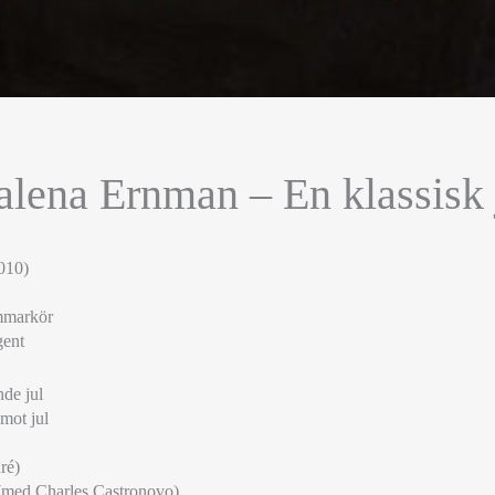
lena Ernman – En klassisk 
010)
mmarkör
gent
ande jul
 mot jul
ré)
(med Charles Castronovo)