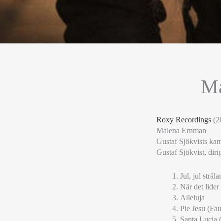
Ma
Roxy Recordings
(2
Malena Ernman
Gustaf Sjökvists ka
Gustaf Sjökvist, diri
Jul, jul strål
När det lider
Alleluja
Pie Jesu (Fau
Santa Lucia 