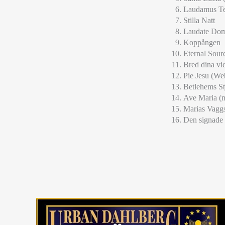
Laudamus T
Stilla Natt
Laudate Do
Koppången
Eternal Sour
Bred dina vi
Pie Jesu (We
Betlehems St
Ave Maria (m
Marias Vagg
Den signade