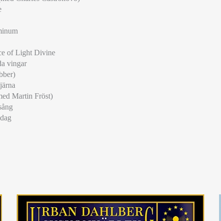
e
minum
ce of Light Divine
da vingar
bber)
järna
ed Martin Fröst)
sång
 dag