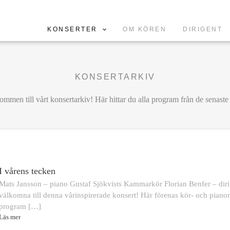
KONSERTER
OM KÖREN
DIRIGENT
KONSERTARKIV
mmen till vårt konsertarkiv! Här hittar du alla program från de senaste
I vårens tecken
Mats Jansson – piano Gustaf Sjökvists Kammarkör Florian Benfer – dir
välkomna till denna vårinspirerade konsert! Här förenas kör- och pianom
program […]
Läs mer