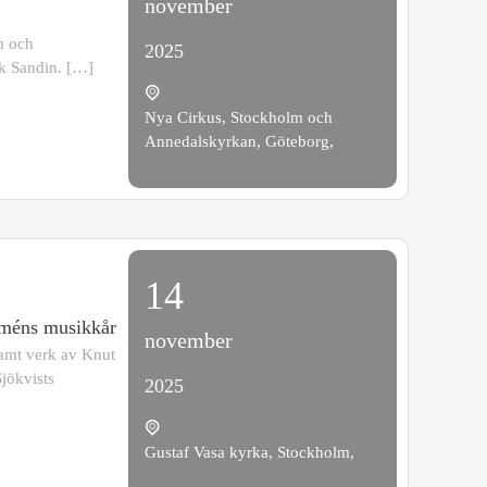
november
im och
2025
ik Sandin. […]
Nya Cirkus, Stockholm och
Annedalskyrkan, Göteborg,
14
rméns musikkår
november
samt verk av Knut
jökvists
2025
Gustaf Vasa kyrka, Stockholm,