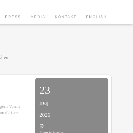
PRESS
MEDIA
KONTAKT
ENGLISH
 åren.
23
maj
igent Varmt
usik i ett
2026
Kumla kyrka,