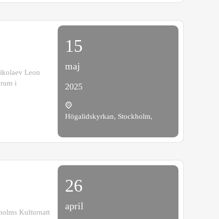
15
maj
Nikolaev Leon
 rum i
2025
Högalidskyrkan, Stockholm,
26
april
holms Kulturnatt