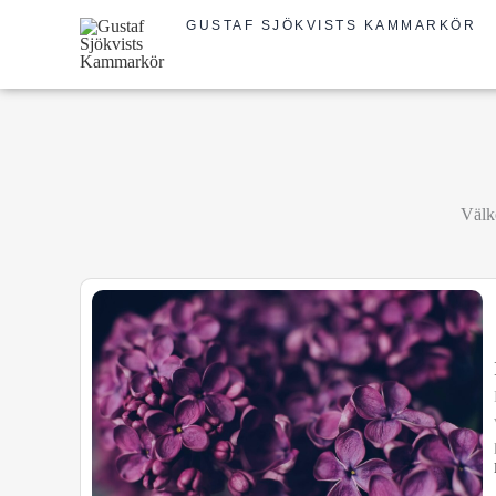
Hoppa
GUSTAF SJÖKVISTS KAMMARKÖR
till
innehåll
Välko