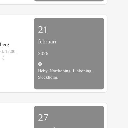
21
februari
nberg
l. 17.00 |
2026
[…]
Heby, Norrköping, Linköping,
Stockholm,
27