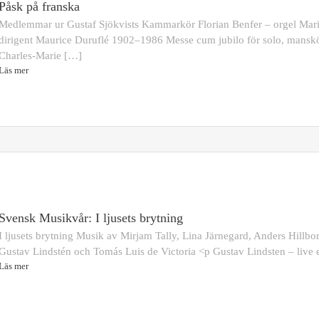
Påsk på franska
Medlemmar ur Gustaf Sjökvists Kammarkör Florian Benfer – orgel Mar
dirigent Maurice Duruflé 1902–1986 Messe cum jubilo för solo, manskö
Charles-Marie […]
Läs mer
Svensk Musikvår: I ljusets brytning
I ljusets brytning Musik av Mirjam Tally, Lina Järnegard, Anders Hill
Gustav Lindstén och Tomás Luis de Victoria <p Gustav Lindsten – live 
Läs mer