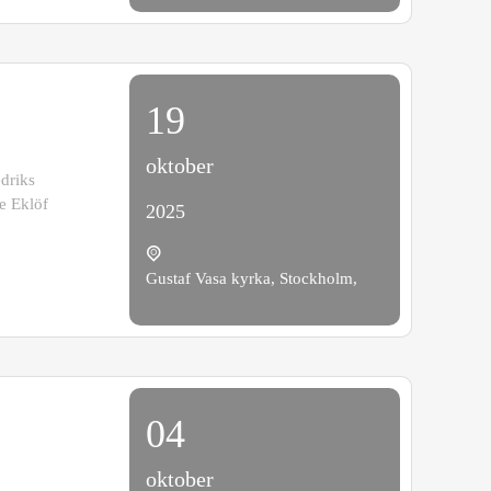
19
oktober
driks
e Eklöf
2025
Gustaf Vasa kyrka, Stockholm,
04
oktober