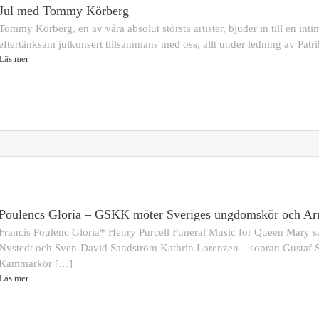
Jul med Tommy Körberg
Tommy Körberg, en av våra absolut största artister, bjuder in till en int
eftertänksam julkonsert tillsammans med oss, allt under ledning av Patr
Läs mer
Poulencs Gloria – GSKK möter Sveriges ungdomskör och A
Francis Poulenc Gloria* Henry Purcell Funeral Music for Queen Mary 
Nystedt och Sven-David Sandström Kathrin Lorenzen – sopran Gustaf S
Kammarkör […]
Läs mer