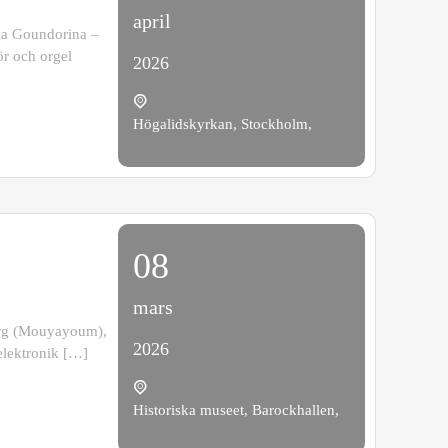
april
ia Goundorina –
r och orgel
2026
Högalidskyrkan, Stockholm,
08
mars
borg (Mouyayoum),
2026
elektronik […]
Historiska museet, Barockhallen,