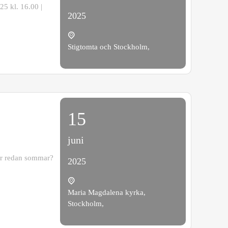
5 kl. 16.00 |
2025
Stigtomta och Stockholm,
15
juni
er redan sommar?
2025
Maria Magdalena kyrka,
Stockholm,