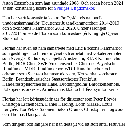
Arton Ensemblen som han grundade 2008. Och sedan hösten 2024
är han konstnärlig ledare för
Sveriges Ungdomskör
.
Han har varit konstnärlig ledare för Tysklands nationella
ungdomskammarkör (Deutscher Jugendkammerchor) 2014-2019
och Stockholms Kammarkör 2012-2020. Under säsongen
2013/2014 arbetade Florian som kormästare på Kungliga Operan i
Stockholm.
Florian har även ett nära samarbete med Eric Ericsons Kammarkör
som gästdirigent och har dirigerat och arbetat med vokalensembler
som Sveriges Radiokör, Cappella Amsterdam, RIAS Kammerchor
Berlin, NDR Chor, SWR Vokalensemble, Chor des Bayerischen
Rundfunks, MDR Rundfunkchor, WDR Rundfunkchor, och
orkestrar som Svenska kammarorkestern, Konzerthausorchester
Berlin, Brandenburgisches Staatsorchester Frankfurt,
Händelfestspielorchester Halle, Drottningholms Barockensemble,
Folkoperans orkester, Arméns musikkår och Blåsarsymfonikerna.
Florian har lett körinstuderingar för dirigenter som Peter Eötvös,
Christoph Eschenbach, Daniel Harding, Lorin Maazel, Louis
Langrée, Esa-Pekka Salonen, Sakari Oramo, Christopher Hogwood
och Thomas Dausgaard.
Som dirigent och sångare har han deltagit vid ett stort antal festivaler