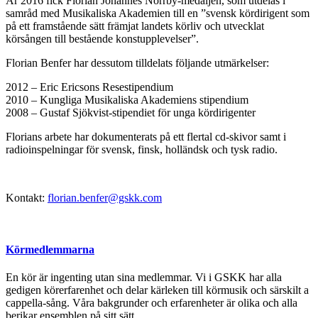
År 2016 fick Florian Johannes Norrby-medaljen, som utdelas i
samråd med Musikaliska Akademien till en ”svensk kördirigent som
på ett framstående sätt främjat landets körliv och utvecklat
körsången till bestående konstupplevelser”.
Florian Benfer har dessutom tilldelats följande utmärkelser:
2012 – Eric Ericsons Resestipendium
2010 – Kungliga Musikaliska Akademiens stipendium
2008 – Gustaf Sjökvist-stipendiet för unga kördirigenter
Florians arbete har dokumenterats på ett flertal cd-skivor samt i
radioinspelningar för svensk, finsk, holländsk och tysk radio.
Kontakt:
florian.benfer@gskk.com
Körmedlemmarna
En kör är ingenting utan sina medlemmar. Vi i GSKK har alla
gedigen körerfarenhet och delar kärleken till körmusik och särskilt a
cappella-sång. Våra bakgrunder och erfarenheter är olika och alla
berikar ensemblen på sitt sätt.