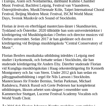
i Europa, Asien och Nordamerika, däribland Kuhmo Chamber
Music Festival, Bachfest Leipzig, Festival van Vlaanderen,
Östersjöfestivalen, MusikTriennale Köln, Taipei International Choral
Festival, Beijing Modern Music Festival, ISCM World Music
Days, Svensk Musikvår och Sound of Stockholm.
Florian är även en efterfrågad masterclass-lärare i Skandinavien,
Tyskland och Österrike. 2020 tillträdde han som universitetslektor i
kördirigering vid Musikhögskolan i Örebro och director musices vid
Örebro universitet. Sedan 2017 är han gästlärare och docent i
kördirigering vid Beijings musikhögskola ”Central Conservatory of
Music“.
Florian Benfers musikaliska utbildning inleddes i Leipzig med
studier i kyrkomusik, och fortsatte sedan i Stockholm, där han
studerade kördirigering för Anders Eby. Därefter studerade Florian
vid Kungliga musikhögskolan i Haag orkesterdirigering för Kenneth
Montgomery och Jac van Steen. Under 2012 gick han sedan en
påbyggnadsutbildning i orgel för Nils Larsson i Stockholm.
Masterclasses för Frieder Bernius, Stefan Parkman, Michael
Radulescu, Patrick Russil och Grete Pedersen har kompletterat
utbildningen, liksom arbetet som sångare i ensembler som
Kammerchor Stuttgart, Lucerne Festival Academy Vocalists och
World Youth Choir.