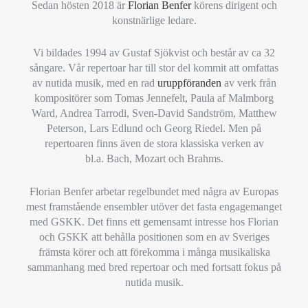
Sedan hösten 2018 är
Florian Benfer
körens dirigent och
konstnärlige ledare.
Vi bildades 1994 av Gustaf Sjökvist och består av ca 32
sångare. Vår repertoar har till stor del kommit att omfattas
av nutida musik, med en rad
uruppföranden
av verk från
kompositörer som Tomas Jennefelt, Paula af Malmborg
Ward, Andrea Tarrodi, Sven-David Sandström, Matthew
Peterson, Lars Edlund och Georg Riedel. Men på
repertoaren finns även de stora klassiska verken av
bl.a. Bach, Mozart och Brahms.
Florian Benfer arbetar regelbundet med några av Europas
mest framstående ensembler utöver det fasta engagemanget
med GSKK. Det finns ett gemensamt intresse hos Florian
och GSKK att behålla positionen som en av Sveriges
främsta körer och att förekomma i många musikaliska
sammanhang med bred repertoar och med fortsatt fokus på
nutida musik.