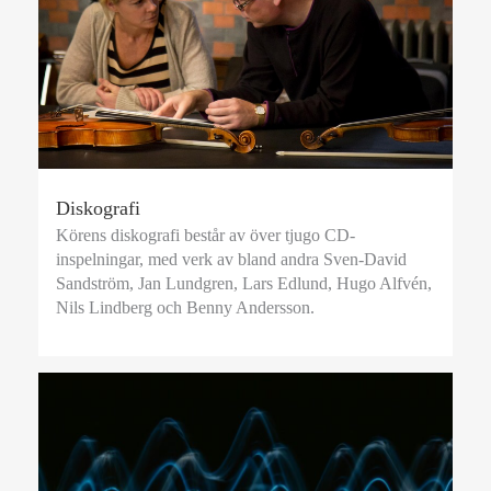
Diskografi
Körens diskografi består av över tjugo CD-
inspelningar, med verk av bland andra Sven-David
Sandström, Jan Lundgren, Lars Edlund, Hugo Alfvén,
Nils Lindberg och Benny Andersson.