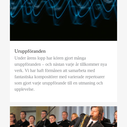
Uruppföranden
Under årens lopp har kören gjort många
uruppföranden – och nästan varje år tillkommer nya
verk. Vi har haft förmånen att samarbeta med
fantastiska kompositörer med varierade repertoarer
som gjort varje uruppförande till en utmaning och
upplevelse.