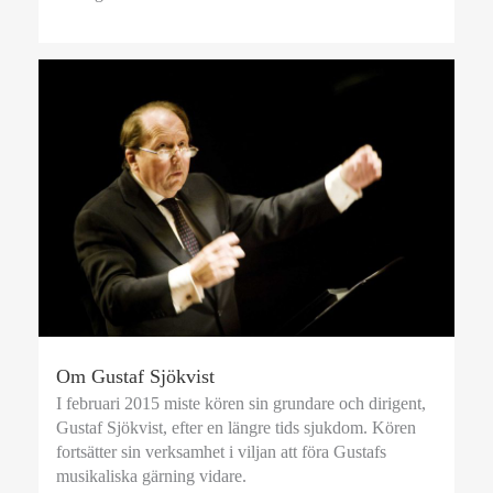
Om Gustaf Sjökvist
I februari 2015 miste kören sin grundare och dirigent,
Gustaf Sjökvist, efter en längre tids sjukdom. Kören
fortsätter sin verksamhet i viljan att föra Gustafs
musikaliska gärning vidare.