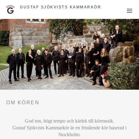
Hoppa
GUSTAF SJÖKVISTS KAMMARKÖR
till
innehåll
OM KÖREN
God ton, högt tempo och kärlek till körmusik.
Gustaf Sjökvists Kammarkör är en fristående kör baserad i
Stockholm.