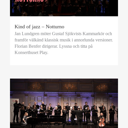
Kind of jazz – Notturno
Jan Lundgren möter Gustaf Sjökvists Kammarkör och
framför välkänd klassisk musik i annorlunda versioner.
Florian Benfer dirigerar. Lyssna och titta på
Konserthuset Play.