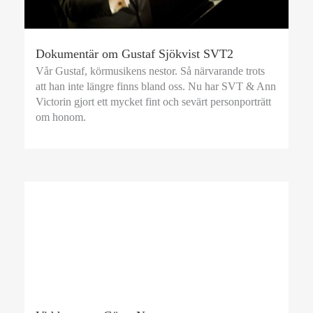
Dokumentär om Gustaf Sjökvist SVT2
Vår Gustaf, körmusikens nestor. Så närvarande trots
att han inte längre finns bland oss. Nu har SVT & Ann
Victorin gjort ett mycket fint och sevärt personporträtt
om honom.