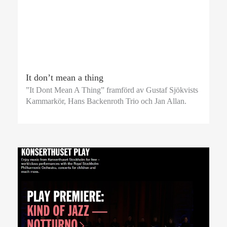
It don’t mean a thing
”It Dont Mean A Thing” framförd av Gustaf Sjökvists
Kammarkör, Hans Backenroth Trio och Jan Allan.