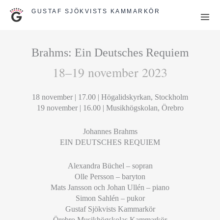
Hoppa
GUSTAF SJÖKVISTS KAMMARKÖR
till
innehåll
Brahms: Ein Deutsches Requiem
18–19 november 2023
18 november | 17.00 | Högalidskyrkan, Stockholm
19 november | 16.00 | Musikhögskolan, Örebro
Johannes Brahms
EIN DEUTSCHES REQUIEM
Alexandra Büchel – sopran
Olle Persson – baryton
Mats Jansson och Johan Ullén – piano
Simon Sahlén – pukor
Gustaf Sjökvists Kammarkör
Örebro Musikhögskolas Kammarkör