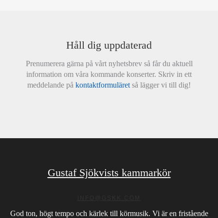
Håll dig uppdaterad
Prenumerera gärna på vårt nyhetsbrev så får du aktuell
information om våra kommande konserter. Skriv in ett
meddelande på
kontaktformuläret
så lägger vi till dig!
Gustaf Sjökvists kammarkör
INFO@GSKK.COM
God ton, högt tempo och kärlek till körmusik. Vi är en fristående