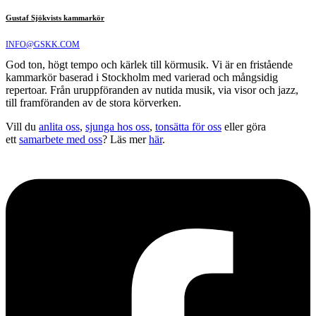
Gustaf Sjökvists kammarkör
INFO@GSKK.COM
God ton, högt tempo och kärlek till körmusik. Vi är en fristående
kammarkör baserad i Stockholm med varierad och mångsidig
repertoar. Från uruppföranden av nutida musik, via visor och jazz,
till framföranden av de stora körverken.
Vill du
anlita oss
,
sjunga hos oss
,
tonsätta för oss
eller göra
ett
samarbete med oss
? Läs mer
här
.