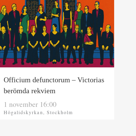
Officium defunctorum – Victorias
berömda rekviem
1 november 16:00
Högalidskyrkan, Stockholm