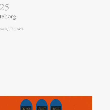
025
teborg
nksam julkonsert