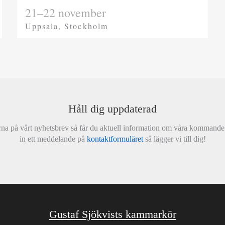
21–22 november
Uppsala, Stockholm
Håll dig uppdaterad
na på vårt nyhetsbrev så får du aktuell information om våra kommande 
in ett meddelande på
kontaktformuläret
så lägger vi till dig!
Gustaf Sjökvists kammarkör