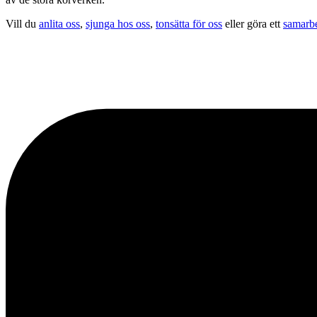
Vill du
anlita oss
,
sjunga hos oss
,
tonsätta för oss
eller göra ett
samarb