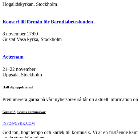
Högalidskyrkan, Stockholm
Konsert till förmån för Barndiabetesfonden
8 november 17:00
Gustaf Vasa kyrka, Stockholm
Aeternam
21–22 november
Uppsala, Stockholm
Håll dig uppdaterad
Prenumerera gärna på vårt nyhetsbrev så får du aktuell information 
Gustaf Sjökvists kammarkör
INFO@GSKK.COM
God ton, högt tempo och kärlek till körmusik. Vi är en fristående ka
av de stora körverken.