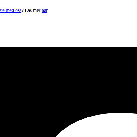
ete med oss
? Läs mer
här
.