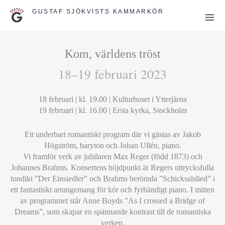
Hoppa
GUSTAF SJÖKVISTS KAMMARKÖR
till
innehåll
Kom, världens tröst
18–19 februari 2023
18 februari | kl. 19.00 | Kulturhuset i Ytterjärna
19 februari | kl. 16.00 | Ersta kyrka, Stockholm
Ett underbart romantiskt program där vi gästas av Jakob
Högström, baryton och Johan Ullén, piano.
Vi framför verk av jubilaren Max Reger (född 1873) och
Johannes Brahms. Konsertens höjdpunkt är Regers uttrycksfulla
tondikt ”Der Einsiedler” och Brahms berömda ”Schicksalslied” i
ett fantastiskt arrangemang för kör och fyrhändigt piano. I mitten
av programmet står Anne Boyds ”As I crossed a Bridge of
Dreams”, som skapar en spännande kontrast till de romantiska
verken.