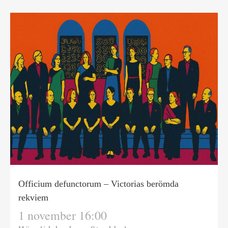
Officium defunctorum – Victorias berömda
rekviem
1 november 16:00