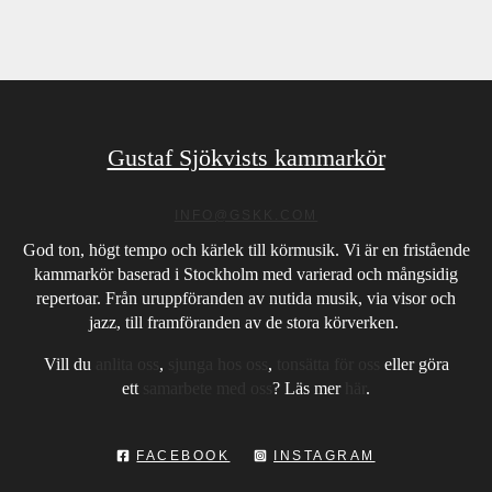
Gustaf Sjökvists kammarkör
INFO@GSKK.COM
God ton, högt tempo och kärlek till körmusik. Vi är en fristående
kammarkör baserad i Stockholm med varierad och mångsidig
repertoar. Från uruppföranden av nutida musik, via visor och
jazz, till framföranden av de stora körverken.
Vill du
anlita oss
,
sjunga hos oss
,
tonsätta för oss
eller göra
ett
samarbete med oss
? Läs mer
här
.
FACEBOOK
INSTAGRAM