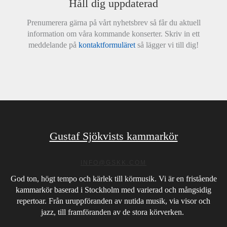
Håll dig uppdaterad
Prenumerera gärna på vårt nyhetsbrev så får du aktuell
information om våra kommande konserter. Skriv in ett
meddelande på
kontaktformuläret
så lägger vi till dig!
Gustaf Sjökvists kammarkör
INFO@GSKK.COM
God ton, högt tempo och kärlek till körmusik. Vi är en fristående
kammarkör baserad i Stockholm med varierad och mångsidig
repertoar. Från uruppföranden av nutida musik, via visor och
jazz, till framföranden av de stora körverken.