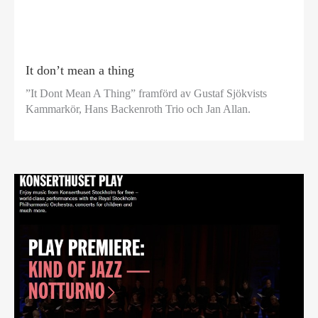
It don’t mean a thing
”It Dont Mean A Thing” framförd av Gustaf Sjökvists
Kammarkör, Hans Backenroth Trio och Jan Allan.