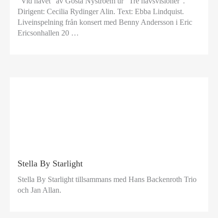
”Vid havet” av Gösta Nystroem ur ”Tre havsvisioner”.
Dirigent: Cecilia Rydinger Alin. Text: Ebba Lindquist.
Liveinspelning från konsert med Benny Andersson i Eric
Ericsonhallen 20 …
Stella By Starlight
Stella By Starlight tillsammans med Hans Backenroth Trio
och Jan Allan.