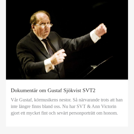
Dokumentär om Gustaf Sjökvist SVT2
Vår Gustaf, körmusikens nestor. Så närvarande trots att han
inte längre finns bland oss. Nu har SVT & Ann Victorin
gjort ett mycket fint och sevärt personporträtt om honom.