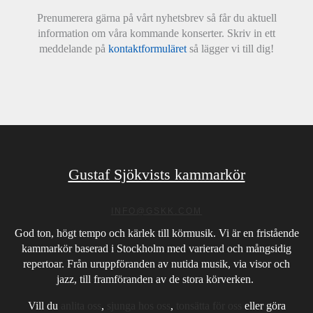
Prenumerera gärna på vårt nyhetsbrev så får du aktuell
information om våra kommande konserter. Skriv in ett
meddelande på
kontaktformuläret
så lägger vi till dig!
Gustaf Sjökvists kammarkör
INFO@GSKK.COM
God ton, högt tempo och kärlek till körmusik. Vi är en fristående
kammarkör baserad i Stockholm med varierad och mångsidig
repertoar. Från uruppföranden av nutida musik, via visor och
jazz, till framföranden av de stora körverken.
Vill du
anlita oss
,
sjunga hos oss
,
tonsätta för oss
eller göra