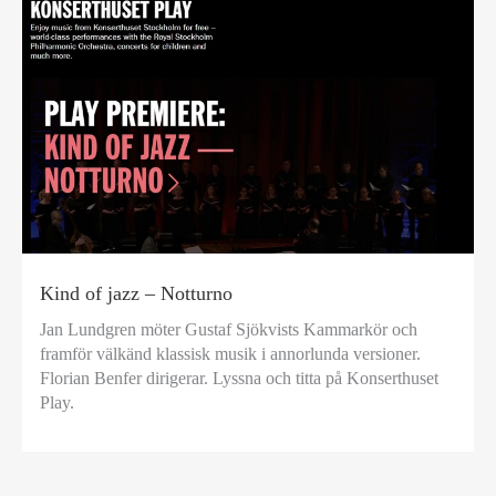
Kind of jazz – Notturno
Jan Lundgren möter Gustaf Sjökvists Kammarkör och
framför välkänd klassisk musik i annorlunda versioner.
Florian Benfer dirigerar. Lyssna och titta på Konserthuset
Play.