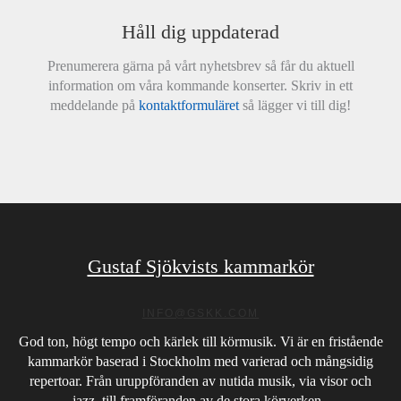
Håll dig uppdaterad
Prenumerera gärna på vårt nyhetsbrev så får du aktuell
information om våra kommande konserter. Skriv in ett
meddelande på
kontaktformuläret
så lägger vi till dig!
Gustaf Sjökvists kammarkör
INFO@GSKK.COM
God ton, högt tempo och kärlek till körmusik. Vi är en fristående
kammarkör baserad i Stockholm med varierad och mångsidig
repertoar. Från uruppföranden av nutida musik, via visor och
jazz, till framföranden av de stora körverken.