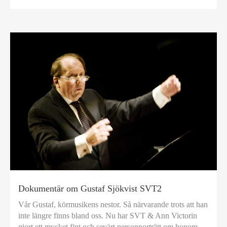
Dokumentär om Gustaf Sjökvist SVT2
Vår Gustaf, körmusikens nestor. Så närvarande trots att han
inte längre finns bland oss. Nu har SVT & Ann Victorin
gjort ett mycket fint och sevärt personporträtt om honom.