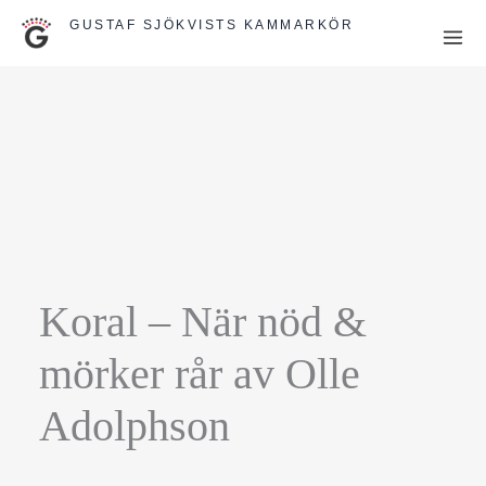
Hoppa
GUSTAF SJÖKVISTS KAMMARKÖR
till
innehåll
Koral – När nöd &
mörker rår av Olle
Adolphson