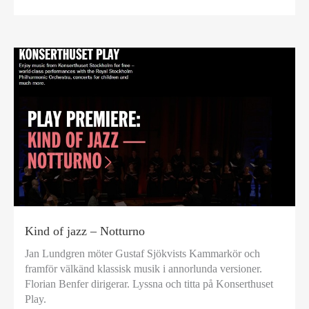
Kind of jazz – Notturno
Jan Lundgren möter Gustaf Sjökvists Kammarkör och
framför välkänd klassisk musik i annorlunda versioner.
Florian Benfer dirigerar. Lyssna och titta på Konserthuset
Play.