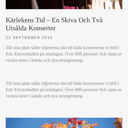
Kärlekens Tid – En Skiva Och Två
Utsålda Konserter
22 SEPTEMBER 2015
Till sista plats sålde biljetterna slut till båda konserterna vi höll i
Eric Ericsonhallen på söndagen. Över 800 personer fick njuta av
vackra toner i kända och nya arrangemang.
KÄRLEKENS
Till sista plats sålde biljetterna slut till båda konserterna vi höll i
TID
Eric Ericsonhallen på söndagen. Över 800 personer fick njuta av
–
vackra toner i kända och nya arrangemang.
EN
SKIVA
OCH
TVÅ
UTSÅLDA
KONSERTER