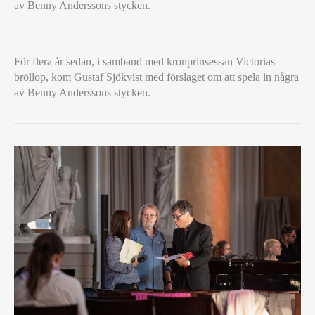
av Benny Anderssons stycken.
SE
För flera år sedan, i samband med kronprinsessan Victorias
BENNY
bröllop, kom Gustaf Sjökvist med förslaget om att spela in några
BERÄTTA
av Benny Anderssons stycken.
OM
INSPELNINGEN
AV
NYA
KÖRSKIVAN