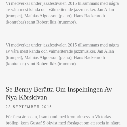
Vi medverkar under jazzfestivalen 2015 tillsammans med några
av våra mest kända och välmeriterade jazzmusiker. Jan Allan
(trumpet), Mathias Algotsson (piano), Hans Backenroth
(kontrabas) samt Robert Ikiz (trummor).
ROUND
Vi medverkar under jazzfestivalen 2015 tillsammans med några
ABOUT
av våra mest kända och välmeriterade jazzmusiker. Jan Allan
MIDNIGHT
(trumpet), Mathias Algotsson (piano), Hans Backenroth
–
(kontrabas) samt Robert Ikiz (trummor).
VÅR
KONSERT
UNDER
STOCKHOLM
Se Benny Berätta Om Inspelningen Av
JAZZ
FESTIVAL
Nya Körskivan
23 SEPTEMBER 2015
För flera år sedan, i samband med kronprinsessan Victorias
bröllop, kom Gustaf Sjökvist med förslaget om att spela in några