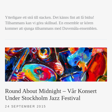
ENSEMBLE
Ytterligare ett strå till stacken. Det känns fint att få bidra!
MEDVERKAR
Tillsammans kan vi göra skillnad. En ensemble ur kören
VID
kommer att sjunga tillsammans med Duvemåla-ensemblen.
KONSERTEN
”HELA
SVERIGE
SKRAMLAR”
Round About Midnight – Vår Konsert
Under Stockholm Jazz Festival
24 SEPTEMBER 2015