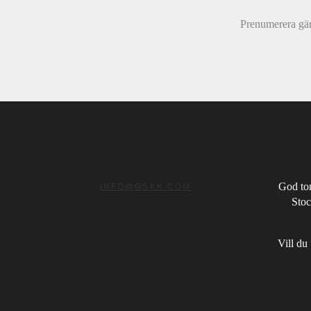
Prenumerera gär
God ton
INFO@GSKK.COM
Stoc
Vill du