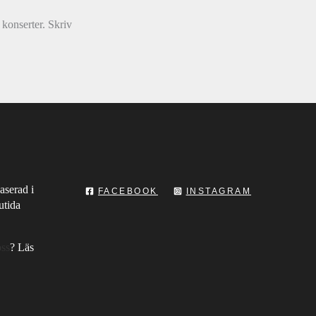
konserter. Skriv
aserad i
FACEBOOK
INSTAGRAM
utida
oss
? Läs