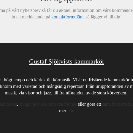
na på vårt nyhetsbrev så får du aktuell information om våra kommande 
in ett meddelande på
kontaktformuläret
så lägger vi till dig!
Gustaf Sjökvists kammarkör
, högt tempo och kärlek till körmusik. Vi är en fristående kammarkör b
kholm med varierad och mångsidig repertoar. Från uruppföranden av n
musik, via visor och jazz, till framföranden av de stora körverken.
anlita oss
,
sjunga hos oss
,
tonsätta för oss
eller göra ett
samarbete med 
mer
här
.