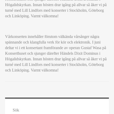
Högalidskyrkan. Innan hösten drar igång på allvar så åker vi på
turné med Lill Lindfors med konserter i Stockholm, Göteborg
och Linköping. Varmt välkomna!
VI
Vårkonserten innehåller förutom välkända vårsånger några
MÖTER
spännande och klangfulla verk för kör och elektronik. I juni
VÅREN,
deltar vi i ett konsertant framförande av operan Gustaf Wasa på
SJUNGER
Konserthuset och sjunger därefter Händels Dixit Dominus i
SVENSK
Högalidskyrkan. Innan hösten drar igång på allvar så åker vi på
NATIONALOPERA,
turné med Lill Lindfors med konserter i Stockholm, Göteborg
HÄNDELS
och Linköping. Varmt välkomna!
DIXIT
DOMINUS
OCH
ÅKER
PÅ
TURNÉ
MED
LILL
Sök