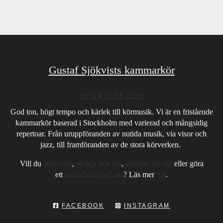
Gustaf Sjökvists kammarkör
INFO@GSKK.COM
God ton, högt tempo och kärlek till körmusik. Vi är en fristående
kammarkör baserad i Stockholm med varierad och mångsidig
repertoar. Från uruppföranden av nutida musik, via visor och
jazz, till framföranden av de stora körverken.
Vill du
anlita oss
,
sjunga hos oss
,
tonsätta för oss
eller göra
ett
samarbete med oss
? Läs mer
här
.
FACEBOOK
INSTAGRAM