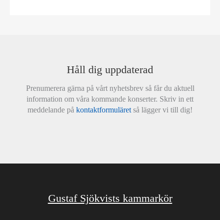
Håll dig uppdaterad
Prenumerera gärna på vårt nyhetsbrev så får du aktuell
information om våra kommande konserter. Skriv in ett
meddelande på
kontaktformuläret
så lägger vi till dig!
Gustaf Sjökvists kammarkör