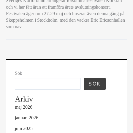
Sveriges Körförbund arrangerar försommarfestivalen Körkraft
VID
och vi har fått äran att framföra årets avslutningskonsert.
FÖRSOMMARFESTIVALEN
Festivalen äger rum 27-29 maj och huserar även denna gång på
KÖRKRAFT
Skeppsholmen i Stockholm, med den vackra Eric Ericsonhallen
som nav.
Sök
SÖK
Arkiv
maj 2026
januari 2026
juni 2025