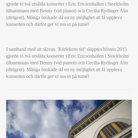
gjorde vi två utsålda konserter i Eric Ericsonhallen i Stockholm
tillsammans med Benny (vid pianot) och Cecilia Rydinger Alin
(dirigent). Många önskade då en ny möjlighet att få uppleva
konserten och därför ger vi oss ut på turné!
EFTERLÄNGTAD
I samband med att skivan ’Kärlekens tid’ släpptes hösten 2015
TURNÉ
gjorde vi två utsålda konserter i Eric Ericsonhallen i Stockholm
MED
tillsammans med Benny (vid pianot) och Cecilia Rydinger Alin
BENNY
(dirigent). Många önskade då en ny möjlighet att få uppleva
ANDERSSON
konserten och därför ger vi oss ut på turné!
OCH
KÄRLEKENS
TID