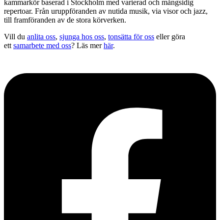
kammarkör baserad i Stockholm med varierad och mångsidig
repertoar. Från uruppföranden av nutida musik, via visor och jazz,
till framföranden av de stora körverken.
Vill du
anlita oss
,
sjunga hos oss
,
tonsätta för oss
eller göra
ett
samarbete med oss
? Läs mer
här
.