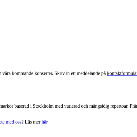
om våra kommande konserter. Skriv in ett meddelande på
kontaktformulä
mmarkör baserad i Stockholm med varierad och mångsidig repertoar. Från
ete med oss
? Läs mer
här
.