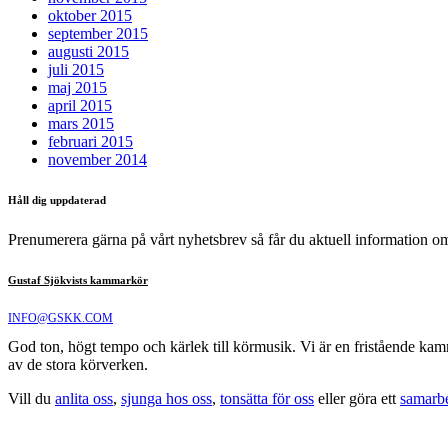
oktober 2015
september 2015
augusti 2015
juli 2015
maj 2015
april 2015
mars 2015
februari 2015
november 2014
Håll dig uppdaterad
Prenumerera gärna på vårt nyhetsbrev så får du aktuell information 
Gustaf Sjökvists kammarkör
INFO@GSKK.COM
God ton, högt tempo och kärlek till körmusik. Vi är en fristående ka
av de stora körverken.
Vill du
anlita oss
,
sjunga hos oss
,
tonsätta för oss
eller göra ett
samarb