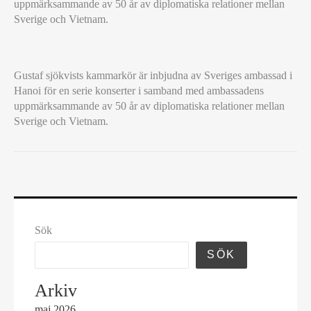
uppmärksammande av 50 år av diplomatiska relationer mellan
Sverige och Vietnam.
TURNÉ
Gustaf sjökvists kammarkör är inbjudna av Sveriges ambassad i
TILL
Hanoi för en serie konserter i samband med ambassadens
VIETNAM
uppmärksammande av 50 år av diplomatiska relationer mellan
Sverige och Vietnam.
Sök
SÖK
Arkiv
maj 2026