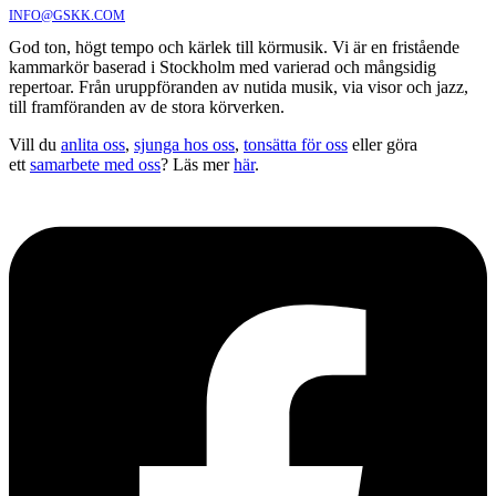
INFO@GSKK.COM
God ton, högt tempo och kärlek till körmusik. Vi är en fristående
kammarkör baserad i Stockholm med varierad och mångsidig
repertoar. Från uruppföranden av nutida musik, via visor och jazz,
till framföranden av de stora körverken.
Vill du
anlita oss
,
sjunga hos oss
,
tonsätta för oss
eller göra
ett
samarbete med oss
? Läs mer
här
.