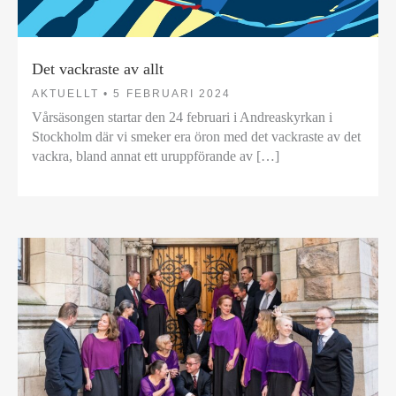
Det vackraste av allt
AKTUELLT •
5 FEBRUARI 2024
Vårsäsongen startar den 24 februari i Andreaskyrkan i
Stockholm där vi smeker era öron med det vackraste av det
vackra, bland annat ett uruppförande av […]