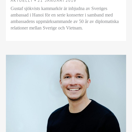
AKTUELLT •
21 JANUARI 2019
Gustaf sjökvists kammarkör är inbjudna av Sveriges
ambassad i Hanoi för en serie konserter i samband med
ambassadens uppmärksammande av 50 år av diplomatiska
relationer mellan Sverige och Vietnam.