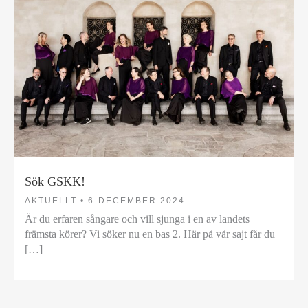
Sök GSKK!
AKTUELLT •
6 DECEMBER 2024
Är du erfaren sångare och vill sjunga i en av landets
främsta körer? Vi söker nu en bas 2. Här på vår sajt får du
[…]