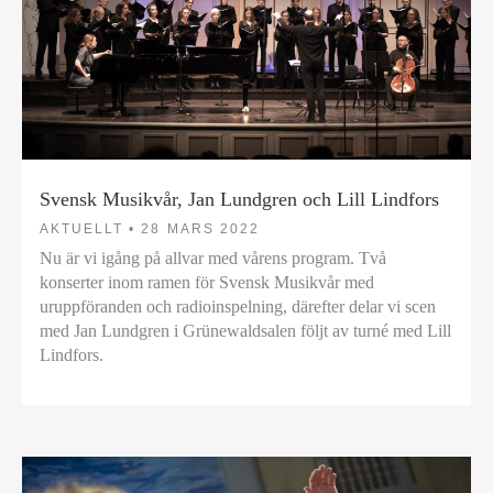
Svensk Musikvår, Jan Lundgren och Lill Lindfors
AKTUELLT •
28 MARS 2022
Nu är vi igång på allvar med vårens program. Två
konserter inom ramen för Svensk Musikvår med
uruppföranden och radioinspelning, därefter delar vi scen
med Jan Lundgren i Grünewaldsalen följt av turné med Lill
Lindfors.