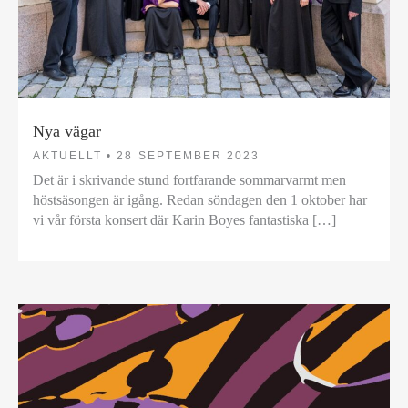
Nya vägar
AKTUELLT •
28 SEPTEMBER 2023
Det är i skrivande stund fortfarande sommarvarmt men
höstsäsongen är igång. Redan söndagen den 1 oktober har
vi vår första konsert där Karin Boyes fantastiska […]