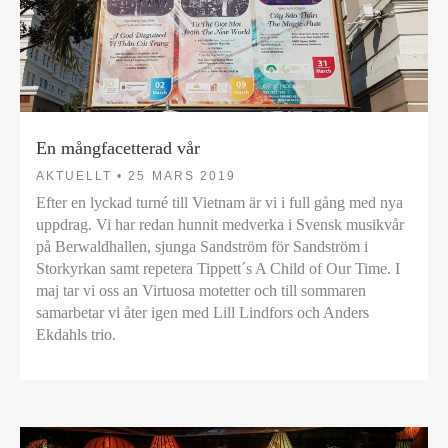
En mångfacetterad vår
AKTUELLT •
25 MARS 2019
Efter en lyckad turné till Vietnam är vi i full gång med nya
uppdrag. Vi har redan hunnit medverka i Svensk musikvår
på Berwaldhallen, sjunga Sandström för Sandström i
Storkyrkan samt repetera Tippett´s A Child of Our Time. I
maj tar vi oss an Virtuosa motetter och till sommaren
samarbetar vi åter igen med Lill Lindfors och Anders
Ekdahls trio.