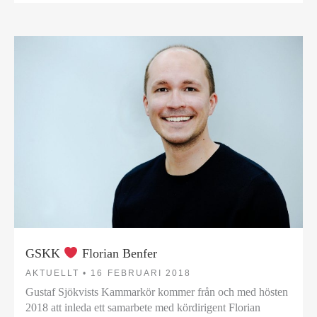
GSKK
Florian Benfer
AKTUELLT •
16 FEBRUARI 2018
Gustaf Sjökvists Kammarkör kommer från och med hösten
2018 att inleda ett samarbete med kördirigent Florian