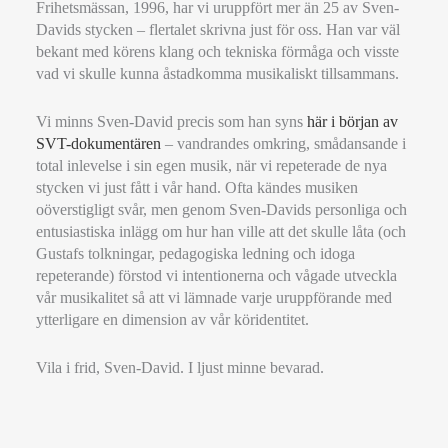
Frihetsmässan, 1996, har vi uruppfört mer än 25 av Sven-
Davids stycken – flertalet skrivna just för oss. Han var väl
bekant med körens klang och tekniska förmåga och visste
vad vi skulle kunna åstadkomma musikaliskt tillsammans.
Vi minns Sven-David precis som han syns
här i början av
SVT-dokumentären
– vandrandes omkring, smådansande i
total inlevelse i sin egen musik, när vi repeterade de nya
stycken vi just fått i vår hand. Ofta kändes musiken
oöverstigligt svår, men genom Sven-Davids personliga och
entusiastiska inlägg om hur han ville att det skulle låta (och
Gustafs tolkningar, pedagogiska ledning och idoga
repeterande) förstod vi intentionerna och vågade utveckla
vår musikalitet så att vi lämnade varje uruppförande med
ytterligare en dimension av vår köridentitet.
Vila i frid, Sven-David. I ljust minne bevarad.