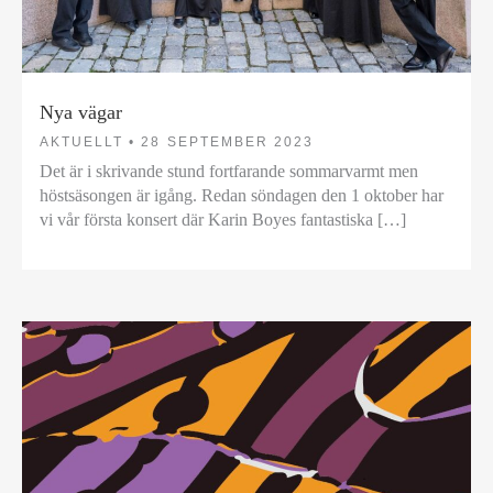
Nya vägar
AKTUELLT •
28 SEPTEMBER 2023
Det är i skrivande stund fortfarande sommarvarmt men
höstsäsongen är igång. Redan söndagen den 1 oktober har
vi vår första konsert där Karin Boyes fantastiska […]