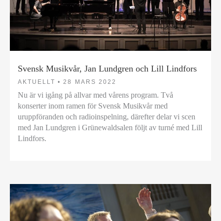
Svensk Musikvår, Jan Lundgren och Lill Lindfors
AKTUELLT •
28 MARS 2022
Nu är vi igång på allvar med vårens program. Två
konserter inom ramen för Svensk Musikvår med
uruppföranden och radioinspelning, därefter delar vi scen
med Jan Lundgren i Grünewaldsalen följt av turné med Lill
Lindfors.