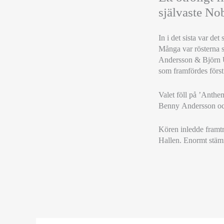
självaste Nob
In i det sista var de
Många var rösterna 
Andersson & Björn Ul
som framfördes först
Valet föll på ’Anth
Benny Andersson oc
Kören inledde framtr
Hallen. Enormt stämn