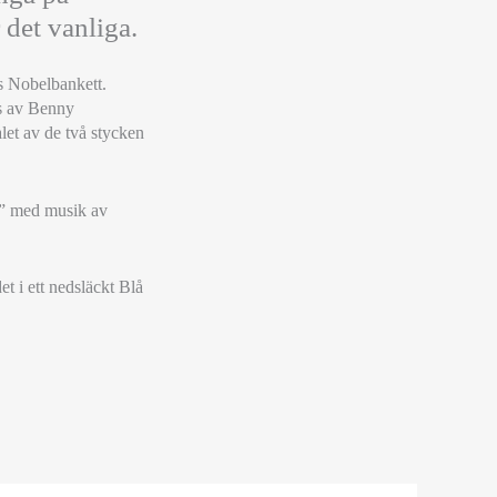
 det vanliga.
ts Nobelbankett.
ts av Benny
et av de två stycken
d” med musik av
t i ett nedsläckt Blå