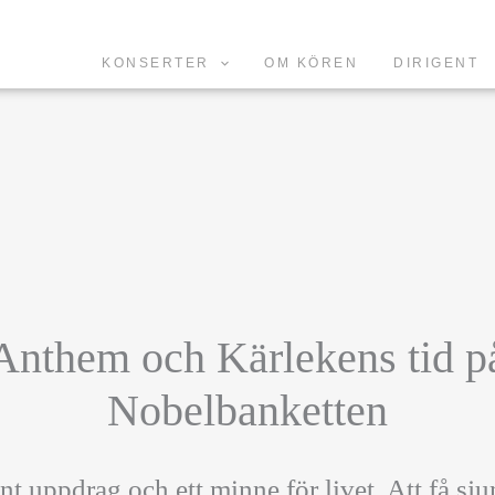
KONSERTER
OM KÖREN
DIRIGENT
Anthem och Kärlekens tid p
Nobelbanketten
fint uppdrag och ett minne för livet. Att få sj