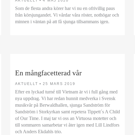
AKTUELLT •
4 MAJ 2020
Som de flesta andra körer har vi nu en ofrivillig paus
från körsjungandet. Vi vårdar våra röster, nothögar och
minnen i väntan på att få sjunga tillsammans igen.
En mångfacetterad vår
AKTUELLT •
25 MARS 2019
Efter en lyckad turné till Vietnam är vi i full gång med
nya uppdrag. Vi har redan hunnit medverka i Svensk
musikvår på Berwaldhallen, sjunga Sandström för
Sandström i Storkyrkan samt repetera Tippett´s A Child
of Our Time. I maj tar vi oss an Virtuosa motetter och
till sommaren samarbetar vi åter igen med Lill Lindfors
och Anders Ekdahls trio.