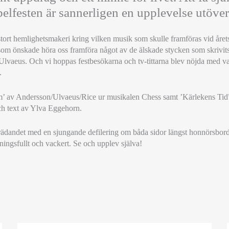
elfesten är sannerligen en upplevelse utöver
t stort hemlighetsmakeri kring vilken musik som skulle framföras vid åre
som önskade höra oss framföra något av de älskade stycken som skrivi
vaeus. Och vi hoppas festbesökarna och tv-tittarna blev nöjda med val
.
em’ av Andersson/Ulvaeus/Rice ur musikalen Chess samt ’Kärlekens Ti
h text av Ylva Eggehorn.
ädandet med en sjungande defilering om båda sidor längst honnörsborde
ingsfullt och vackert. Se och upplev själva!