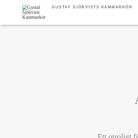
Hoppa
GUSTAF SJÖKVISTS KAMMARKÖR
till
innehåll
Ett otroligt 