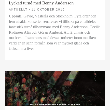
Lyckad turné med Benny Andersson
AKTUELLT •
11 OKTOBER 2016
Uppsala, Gävle, Västerås och Stockholm. Fyra orter och
fem utsålda konserter senare ser vi tillbaka på en alldeles
fantastisk turné tillsammans med Benny Andersson, Cecilia
Rydinger Alin och Göran Arnberg. Att få umgås och
musicera tillsammans med dessa storheter inom musikens
värld är en sann förmån som vi är mycket glada och
tacksamma över.