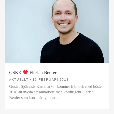
GSKK
Florian Benfer
AKTUELLT •
16 FEBRUARI 2018
Gustaf Sjökvists Kammarkör kommer från och med hösten
2018 att inleda ett samarbete med kördirigent Florian
Benfer som konstnärlig ledare.