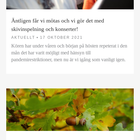
Äntligen får vi mötas och vi gör det med
skivinspelning och konserter!
AKTUELLT •
17 OKTOBER 2021
Kören har under våren och början på hösten repeterat i den
mån det har varit möjligt med hänsyn till
pandemirestriktioner, men nu är vi igång som vanligt igen.