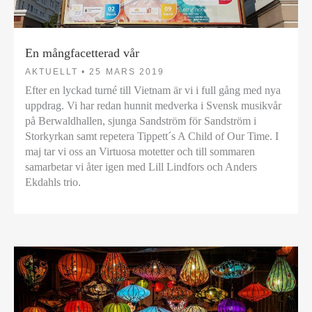
En mångfacetterad vår
AKTUELLT •
25 MARS 2019
Efter en lyckad turné till Vietnam är vi i full gång med nya
uppdrag. Vi har redan hunnit medverka i Svensk musikvår
på Berwaldhallen, sjunga Sandström för Sandström i
Storkyrkan samt repetera Tippett´s A Child of Our Time. I
maj tar vi oss an Virtuosa motetter och till sommaren
samarbetar vi åter igen med Lill Lindfors och Anders
Ekdahls trio.