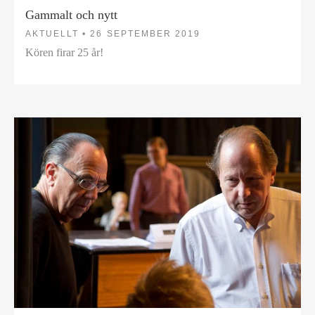
Gammalt och nytt
AKTUELLT •
26 SEPTEMBER 2019
Kören firar 25 år!