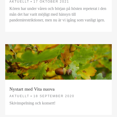
AKTUELLT •
17 OKTOBER 2021
Kören har under våren och början på hösten repeterat i den
mån det har varit möjligt med hänsyn till
pandemirestriktioner, men nu är vi igång som vanligt igen.
Nystart med Vita nuova
AKTUELLT •
18 SEPTEMBER 2020
Skivinspelning och konsert!