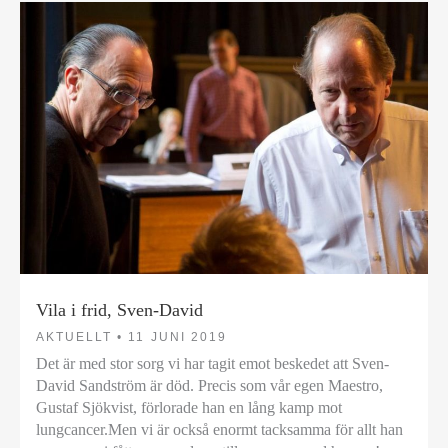
Vila i frid, Sven-David
AKTUELLT •
11 JUNI 2019
Det är med stor sorg vi har tagit emot beskedet att Sven-
David Sandström är död. Precis som vår egen Maestro,
Gustaf Sjökvist, förlorade han en lång kamp mot
lungcancer.Men vi är också enormt tacksamma för allt han