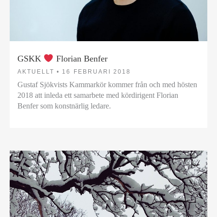
GSKK
Florian Benfer
AKTUELLT •
16 FEBRUARI 2018
Gustaf Sjökvists Kammarkör kommer från och med hösten
2018 att inleda ett samarbete med kördirigent Florian
Benfer som konstnärlig ledare.