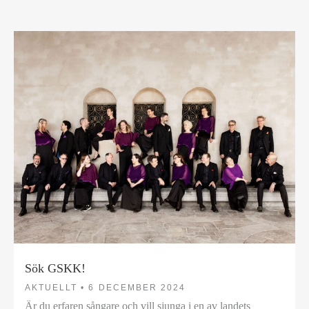
Sök GSKK!
AKTUELLT •
6 DECEMBER 2024
Är du erfaren sångare och vill sjunga i en av landets