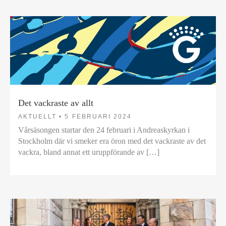
Det vackraste av allt
AKTUELLT •
5 FEBRUARI 2024
Vårsäsongen startar den 24 februari i Andreaskyrkan i
Stockholm där vi smeker era öron med det vackraste av det
vackra, bland annat ett uruppförande av […]