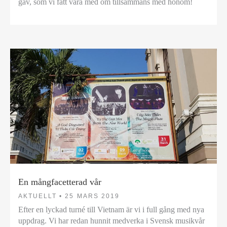
gav, som vi fått vara med om tillsammans med honom!
En mångfacetterad vår
AKTUELLT •
25 MARS 2019
Efter en lyckad turné till Vietnam är vi i full gång med nya
uppdrag. Vi har redan hunnit medverka i Svensk musikvår