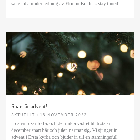
sång, alla under ledning av Florian Benfer - stay tuned!
Snart är advent!
AKTUELLT •
16 NOVEMBER 2022
Hösten rusar förbi, och det milda vädret till trots är
december snart här och julen närmar sig. Vi sjunger in
advent i Ersta kyrka och bjuder in till en stämningsfull