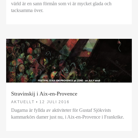
värld är en sann förmån som vi är mycket glada och
tacksamma över.
Stravinskij i Aix-en-Provence
AKTUELLT •
12 JULI 2016
Dagarna är fyllda av aktiviteter för Gustaf Sjökvists
kammarkörs damer just nu, i Aix-en-Provence i Frankrike.