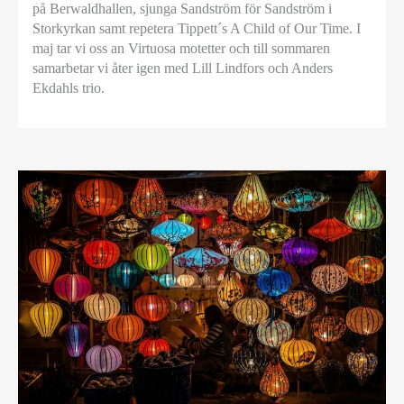
på Berwaldhallen, sjunga Sandström för Sandström i
Storkyrkan samt repetera Tippett´s A Child of Our Time. I
maj tar vi oss an Virtuosa motetter och till sommaren
samarbetar vi åter igen med Lill Lindfors och Anders
Ekdahls trio.