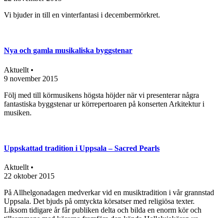
Vi bjuder in till en vinterfantasi i decembermörkret.
Nya och gamla musikaliska byggstenar
Aktuellt •
9 november 2015
Följ med till körmusikens högsta höjder när vi presenterar några
fantastiska byggstenar ur körrepertoaren på konserten Arkitektur i
musiken.
Uppskattad tradition i Uppsala – Sacred Pearls
Aktuellt •
22 oktober 2015
På Allhelgonadagen medverkar vid en musiktradition i vår grannstad
Uppsala. Det bjuds på omtyckta körsatser med religiösa texter.
Liksom tidigare år får publiken delta och bilda en enorm kör och