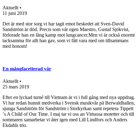
Aktuellt •
11 juni 2019
Det är med stor sorg vi har tagit emot beskedet att Sven-David
Sandström är död. Precis som vår egen Maestro, Gustaf Sjökvist,
förlorade han en lång kamp mot lungcancer.Men vi är också enormt
tacksamma för allt han gav, som vi fått vara med om tillsammans
med honom!
En mångfacetterad vår
Aktuellt •
25 mars 2019
Efter en lyckad turné till Vietnam är vi i full gång med nya uppdrag.
Vi har redan hunnit medverka i Svensk musikvår på Berwaldhallen,
sjunga Sandström för Sandström i Storkyrkan samt repetera Tippett
´s A Child of Our Time. I maj tar vi oss an Virtuosa motetter och till
sommaren samarbetar vi åter igen med Lill Lindfors och Anders
Ekdahls trio.