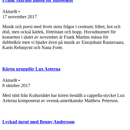
Frank Martins mässa för dubbelkör
Aktuellt •
17 november 2017
Musik och poesi med livets stora frågor i centrum; frihet, hot och
död, men också kärlek, förtröstan och hopp. Huvudnumret för
konserten i slutet av november är Frank Martins mässa för
dubbelkör men vi bjuder även på musik av Einojuhani Rautavaara,
Karin Rehnqvist och Nana Forte.
Kören uruppför Lux Aeterna
Aktuellt •
8 oktober 2017
Med stöd från Kulturrådet har kören beställt a cappella-stycket Lux
Aeterna komponerat av svensk-amerikanske Matthew Peterson.
Lyckad turné med Benny Andersson