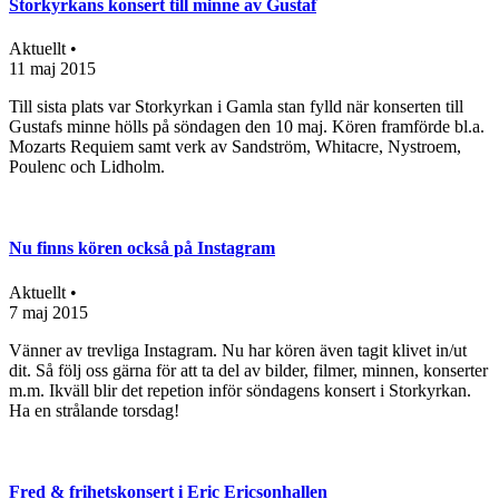
Storkyrkans konsert till minne av Gustaf
Aktuellt •
11 maj 2015
Till sista plats var Storkyrkan i Gamla stan fylld när konserten till
Gustafs minne hölls på söndagen den 10 maj. Kören framförde bl.a.
Mozarts Requiem samt verk av Sandström, Whitacre, Nystroem,
Poulenc och Lidholm.
Nu finns kören också på Instagram
Aktuellt •
7 maj 2015
Vänner av trevliga Instagram. Nu har kören även tagit klivet in/ut
dit. Så följ oss gärna för att ta del av bilder, filmer, minnen, konserter
m.m. Ikväll blir det repetion inför söndagens konsert i Storkyrkan.
Ha en strålande torsdag!
Fred & frihetskonsert i Eric Ericsonhallen