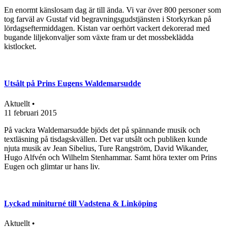
En enormt känslosam dag är till ända. Vi var över 800 personer som
tog farväl av Gustaf vid begravningsgudstjänsten i Storkyrkan på
lördagseftermiddagen. Kistan var oerhört vackert dekorerad med
bugande liljekonvaljer som växte fram ur det mossbeklädda
kistlocket.
Utsålt på Prins Eugens Waldemarsudde
Aktuellt •
11 februari 2015
På vackra Waldemarsudde bjöds det på spännande musik och
textläsning på tisdagskvällen. Det var utsålt och publiken kunde
njuta musik av Jean Sibelius, Ture Rangström, David Wikander,
Hugo Alfvén och Wilhelm Stenhammar. Samt höra texter om Prins
Eugen och glimtar ur hans liv.
Lyckad miniturné till Vadstena & Linköping
Aktuellt •