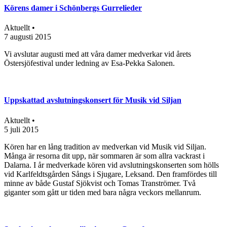
​Körens damer i Schönbergs Gurrelieder
Aktuellt •
7 augusti 2015
Vi avslutar augusti med att våra damer medverkar vid årets
Östersjöfestival under ledning av Esa-Pekka Salonen.
Uppskattad avslutningskonsert för Musik vid Siljan
Aktuellt •
5 juli 2015
Kören har en lång tradition av medverkan vid Musik vid Siljan.
Många är resorna dit upp, när sommaren är som allra vackrast i
Dalarna. I år medverkade kören vid avslutningskonserten som hölls
vid Karlfeldtsgården Sångs i Sjugare, Leksand. Den framfördes till
minne av både Gustaf Sjökvist och Tomas Tranströmer. Två
giganter som gått ur tiden med bara några veckors mellanrum.