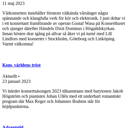
11 maj 2023
Vårkonserten innehåller förutom välkända vårsånger några
spännande och klangfulla verk för kör och elektronik. I juni deltar vi
i ett konsertant framförande av operan Gustaf Wasa på Konserthuset
och sjunger därefter Händels Dixit Dominus i Högalidskyrkan.
Innan hösten drar igång på allvar så åker vi på turné med Lill
Lindfors med konserter i Stockholm, Göteborg och Linköping.
Varmt välkomna!
Kom, världens tröst
Aktuellt •
23 januari 2023
Vi inleder konsertsäsongen 2023 tillsammans med barytonen Jakob
Högström och pianisten Johan Ullén med ett underbart romantiskt
program där Max Reger och Johannes Brahms står för
höjdpunkterna.
Adventstid