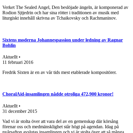
Verket The Sealed Angel, Den beslöjade ängeln, är komponerad av
Rodion Sjtjedrin och har sina rötter i traditionen av musik med
liturgiskt innehåll skrivna av Tchaikovsky och Rachmaninov.
Sixtens moderna Johannespassion under ledning av Ragnar
Bohlin
Aktuellt •
11 februari 2016
Fredrik Sixten är en av vår tids mest etablerade kompositörer.
ChoralAid-insamlingen nådde otroliga 472,900 kronor!
Aktuellt •
31 december 2015
Vad vi är stolta över att vara del av en gemenskap där körsång
förenar oss och medmänsklighet står högt på agendan. Idag på
nyårsafton avslutas insamlingen och vi är stolta över att så många