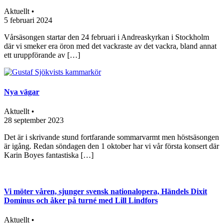
Aktuellt •
5 februari 2024
Vårsäsongen startar den 24 februari i Andreaskyrkan i Stockholm
där vi smeker era öron med det vackraste av det vackra, bland annat
ett uruppförande av […]
Nya vägar
Aktuellt •
28 september 2023
Det är i skrivande stund fortfarande sommarvarmt men höstsäsongen
är igång. Redan söndagen den 1 oktober har vi vår första konsert där
Karin Boyes fantastiska […]
Vi möter våren, sjunger svensk nationalopera, Händels Dixit
Dominus och åker på turné med Lill Lindfors
Aktuellt •