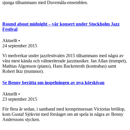
sjunga tillsammans med Duvemåla-ensemblen.
Round about midnight – vår konsert under Stockholm Jazz
Festival
Aktuellt •
24 september 2015
Vi medverkar under jazzfestivalen 2015 tillsammans med några av
våra mest kända och välmeriterade jazzmusiker. Jan Allan (trumpet),
Mathias Algotsson (piano), Hans Backenroth (kontrabas) samt
Robert Ikiz (trummor).
Se Benny berätta om inspelningen av nya körskivan
Aktuellt •
23 september 2015
För flera år sedan, i samband med kronprinsessan Victorias bröllop,
kom Gustaf Sjökvist med förslaget om att spela in några av Benny
Anderssons stycken.