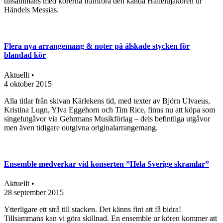
tillsammans med körerna framföra den kända Hallelujakören ur
Händels Messias.
Flera nya arrangemang & noter på älskade stycken för
blandad kör
Aktuellt •
4 oktober 2015
Alla titlar från skivan Kärlekens tid, med texter av Björn Ulvaeus,
Kristina Lugn, Ylva Eggehorn och Tim Rice, finns nu att köpa som
singelutgåvor via Gehrmans Musikförlag – dels befintliga utgåvor
men även tidigare outgivna originalarrangemang.
Ensemble medverkar vid konserten ”Hela Sverige skramlar”
Aktuellt •
28 september 2015
Ytterligare ett strå till stacken. Det känns fint att få bidra!
Tillsammans kan vi göra skillnad. En ensemble ur kören kommer att