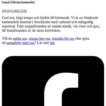
Gustaf Sjökvists kammarkör
INFO@GSKK.COM
God ton, högt tempo och kärlek till körmusik. Vi är en fristående
kammarkör baserad i Stockholm med varierad och mångsidig
repertoar. Från uruppföranden av nutida musik, via visor och jazz,
till framföranden av de stora körverken.
Vill du
anlita oss
,
sjunga hos oss
,
tonsätta för oss
eller göra
ett
samarbete med oss
? Läs mer
här
.