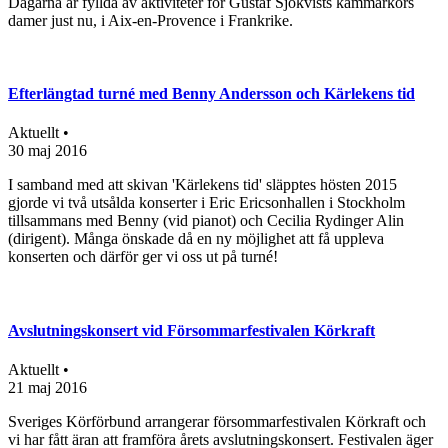
Dagarna är fyllda av aktiviteter för Gustaf Sjökvists kammarkörs
damer just nu, i Aix-en-Provence i Frankrike.
Efterlängtad turné med Benny Andersson och Kärlekens tid
Aktuellt •
30 maj 2016
I samband med att skivan 'Kärlekens tid' släpptes hösten 2015
gjorde vi två utsålda konserter i Eric Ericsonhallen i Stockholm
tillsammans med Benny (vid pianot) och Cecilia Rydinger Alin
(dirigent). Många önskade då en ny möjlighet att få uppleva
konserten och därför ger vi oss ut på turné!
Avslutningskonsert vid Försommarfestivalen Körkraft
Aktuellt •
21 maj 2016
Sveriges Körförbund arrangerar försommarfestivalen Körkraft och
vi har fått äran att framföra årets avslutningskonsert. Festivalen äger