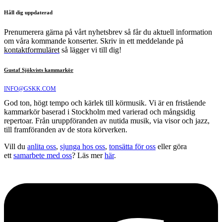
Håll dig uppdaterad
Prenumerera gärna på vårt nyhetsbrev så får du aktuell information
om våra kommande konserter. Skriv in ett meddelande på
kontaktformuläret
så lägger vi till dig!
Gustaf Sjökvists kammarkör
INFO@GSKK.COM
God ton, högt tempo och kärlek till körmusik. Vi är en fristående
kammarkör baserad i Stockholm med varierad och mångsidig
repertoar. Från uruppföranden av nutida musik, via visor och jazz,
till framföranden av de stora körverken.
Vill du
anlita oss
,
sjunga hos oss
,
tonsätta för oss
eller göra
ett
samarbete med oss
? Läs mer
här
.