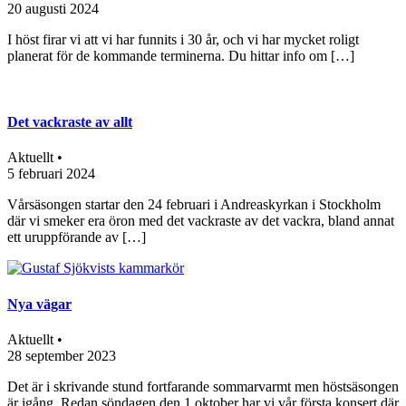
20 augusti 2024
I höst firar vi att vi har funnits i 30 år, och vi har mycket roligt
planerat för de kommande terminerna. Du hittar info om […]
Det vackraste av allt
Aktuellt •
5 februari 2024
Vårsäsongen startar den 24 februari i Andreaskyrkan i Stockholm
där vi smeker era öron med det vackraste av det vackra, bland annat
ett uruppförande av […]
Nya vägar
Aktuellt •
28 september 2023
Det är i skrivande stund fortfarande sommarvarmt men höstsäsongen
är igång. Redan söndagen den 1 oktober har vi vår första konsert där