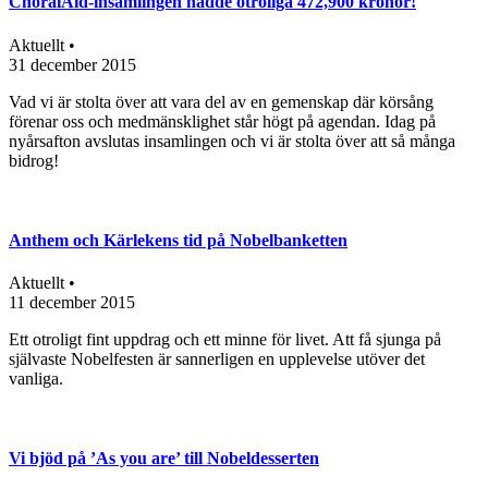
ChoralAid-insamlingen nådde otroliga 472,900 kronor!
Aktuellt •
31 december 2015
Vad vi är stolta över att vara del av en gemenskap där körsång
förenar oss och medmänsklighet står högt på agendan. Idag på
nyårsafton avslutas insamlingen och vi är stolta över att så många
bidrog!
Anthem och Kärlekens tid på Nobelbanketten
Aktuellt •
11 december 2015
Ett otroligt fint uppdrag och ett minne för livet. Att få sjunga på
självaste Nobelfesten är sannerligen en upplevelse utöver det
vanliga.
Vi bjöd på ’As you are’ till Nobeldesserten