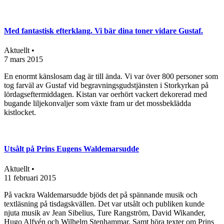
Med fantastisk efterklang. Vi bär dina toner vidare Gustaf.
Aktuellt •
7 mars 2015
En enormt känslosam dag är till ända. Vi var över 800 personer som
tog farväl av Gustaf vid begravningsgudstjänsten i Storkyrkan på
lördagseftermiddagen. Kistan var oerhört vackert dekorerad med
bugande liljekonvaljer som växte fram ur det mossbeklädda
kistlocket.
Utsålt på Prins Eugens Waldemarsudde
Aktuellt •
11 februari 2015
På vackra Waldemarsudde bjöds det på spännande musik och
textläsning på tisdagskvällen. Det var utsålt och publiken kunde
njuta musik av Jean Sibelius, Ture Rangström, David Wikander,
Hugo Alfvén och Wilhelm Stenhammar. Samt höra texter om Prins