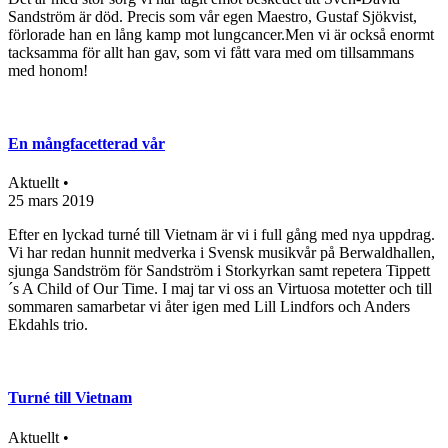
Sandström är död. Precis som vår egen Maestro, Gustaf Sjökvist,
förlorade han en lång kamp mot lungcancer.Men vi är också enormt
tacksamma för allt han gav, som vi fått vara med om tillsammans
med honom!
En mångfacetterad vår
Aktuellt •
25 mars 2019
Efter en lyckad turné till Vietnam är vi i full gång med nya uppdrag.
Vi har redan hunnit medverka i Svensk musikvår på Berwaldhallen,
sjunga Sandström för Sandström i Storkyrkan samt repetera Tippett
´s A Child of Our Time. I maj tar vi oss an Virtuosa motetter och till
sommaren samarbetar vi åter igen med Lill Lindfors och Anders
Ekdahls trio.
Turné till Vietnam
Aktuellt •