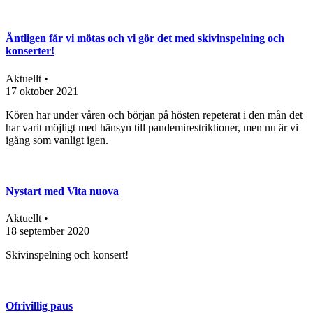
Äntligen får vi mötas och vi gör det med skivinspelning och
konserter!
Aktuellt •
17 oktober 2021
Kören har under våren och början på hösten repeterat i den mån det
har varit möjligt med hänsyn till pandemirestriktioner, men nu är vi
igång som vanligt igen.
Nystart med Vita nuova
Aktuellt •
18 september 2020
Skivinspelning och konsert!
Ofrivillig paus