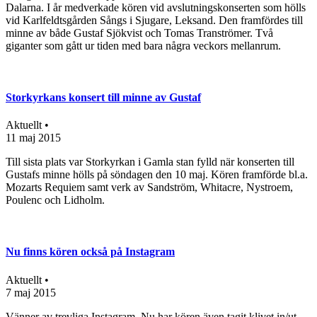
Dalarna. I år medverkade kören vid avslutningskonserten som hölls
vid Karlfeldtsgården Sångs i Sjugare, Leksand. Den framfördes till
minne av både Gustaf Sjökvist och Tomas Tranströmer. Två
giganter som gått ur tiden med bara några veckors mellanrum.
Storkyrkans konsert till minne av Gustaf
Aktuellt •
11 maj 2015
Till sista plats var Storkyrkan i Gamla stan fylld när konserten till
Gustafs minne hölls på söndagen den 10 maj. Kören framförde bl.a.
Mozarts Requiem samt verk av Sandström, Whitacre, Nystroem,
Poulenc och Lidholm.
Nu finns kören också på Instagram
Aktuellt •
7 maj 2015
Vänner av trevliga Instagram. Nu har kören även tagit klivet in/ut