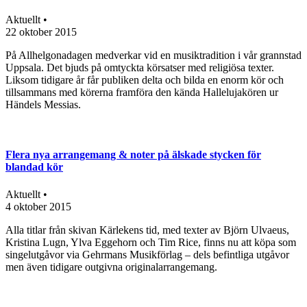
Aktuellt •
22 oktober 2015
På Allhelgonadagen medverkar vid en musiktradition i vår grannstad
Uppsala. Det bjuds på omtyckta körsatser med religiösa texter.
Liksom tidigare år får publiken delta och bilda en enorm kör och
tillsammans med körerna framföra den kända Hallelujakören ur
Händels Messias.
Flera nya arrangemang & noter på älskade stycken för
blandad kör
Aktuellt •
4 oktober 2015
Alla titlar från skivan Kärlekens tid, med texter av Björn Ulvaeus,
Kristina Lugn, Ylva Eggehorn och Tim Rice, finns nu att köpa som
singelutgåvor via Gehrmans Musikförlag – dels befintliga utgåvor
men även tidigare outgivna originalarrangemang.