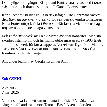
Den nyligen bortgångne Einojuhani Rautavaara hyllas med
Lorca-
svit
– mörk och dramatisk musik till Garcia Lorcas texter.
Karin Rehnqvists klangfulla kärlekssång till Bo Bergmans vackra
dikt
Bara du går över markerna
följs av den slovenska tonsättaren
Nana Fortes uttrycksfulla
Libera me
, där fasorna vid domens dag
följs av hopp om den eviga vilans ljus.
Mässa för dubbelkör
av Frank Martin avslutar konserten. Med sin
skönhet i stämföring och harmonik utgör mässan ett av 1900-talets
allra främsta verk för kör a cappella. Verket som låg orörd i Martins
skrivbordslåda i över 40 år innan han övertalades att 1963 låta
framföra den första gången.
Allt under ledning av Cecilia Rydinger Alin.
Sök GSKK!
Aktuellt •
7 maj 2026
Vill du sjunga i ett nytt sammanhang till hösten? Vi söker nya
sångare i följande stämmor: Tenor 1 Bas 2 Även under den