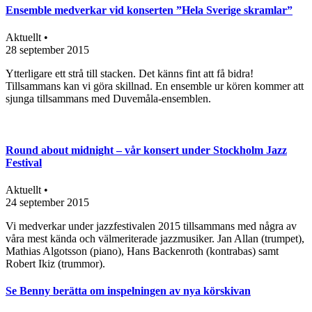
Ensemble medverkar vid konserten ”Hela Sverige skramlar”
Aktuellt •
28 september 2015
Ytterligare ett strå till stacken. Det känns fint att få bidra!
Tillsammans kan vi göra skillnad. En ensemble ur kören kommer att
sjunga tillsammans med Duvemåla-ensemblen.
Round about midnight – vår konsert under Stockholm Jazz
Festival
Aktuellt •
24 september 2015
Vi medverkar under jazzfestivalen 2015 tillsammans med några av
våra mest kända och välmeriterade jazzmusiker. Jan Allan (trumpet),
Mathias Algotsson (piano), Hans Backenroth (kontrabas) samt
Robert Ikiz (trummor).
Se Benny berätta om inspelningen av nya körskivan