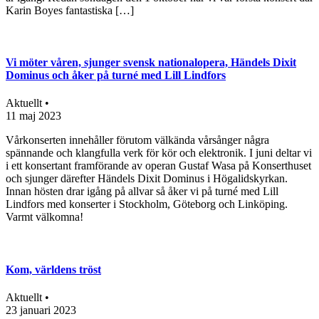
Karin Boyes fantastiska […]
Vi möter våren, sjunger svensk nationalopera, Händels Dixit
Dominus och åker på turné med Lill Lindfors
Aktuellt •
11 maj 2023
Vårkonserten innehåller förutom välkända vårsånger några
spännande och klangfulla verk för kör och elektronik. I juni deltar vi
i ett konsertant framförande av operan Gustaf Wasa på Konserthuset
och sjunger därefter Händels Dixit Dominus i Högalidskyrkan.
Innan hösten drar igång på allvar så åker vi på turné med Lill
Lindfors med konserter i Stockholm, Göteborg och Linköping.
Varmt välkomna!
Kom, världens tröst
Aktuellt •
23 januari 2023