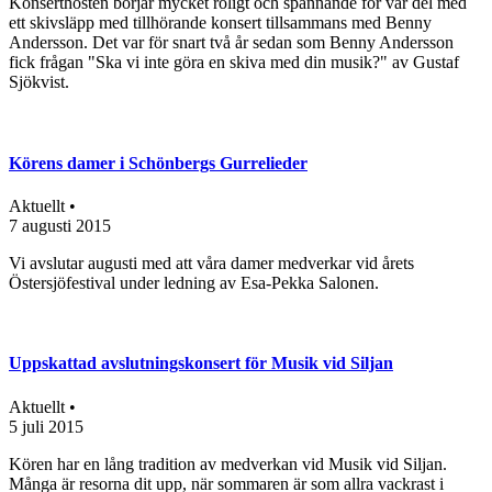
Konserthösten börjar mycket roligt och spännande för vår del med
ett skivsläpp med tillhörande konsert tillsammans med Benny
Andersson. Det var för snart två år sedan som Benny Andersson
fick frågan "Ska vi inte göra en skiva med din musik?" av Gustaf
Sjökvist.
​Körens damer i Schönbergs Gurrelieder
Aktuellt •
7 augusti 2015
Vi avslutar augusti med att våra damer medverkar vid årets
Östersjöfestival under ledning av Esa-Pekka Salonen.
Uppskattad avslutningskonsert för Musik vid Siljan
Aktuellt •
5 juli 2015
Kören har en lång tradition av medverkan vid Musik vid Siljan.
Många är resorna dit upp, när sommaren är som allra vackrast i