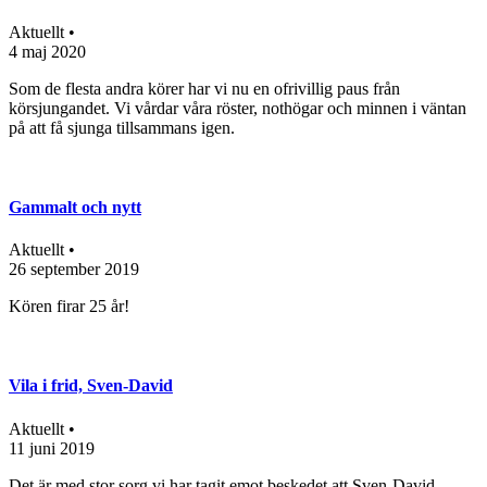
Aktuellt •
4 maj 2020
Som de flesta andra körer har vi nu en ofrivillig paus från
körsjungandet. Vi vårdar våra röster, nothögar och minnen i väntan
på att få sjunga tillsammans igen.
Gammalt och nytt
Aktuellt •
26 september 2019
Kören firar 25 år!
Vila i frid, Sven-David
Aktuellt •
11 juni 2019
Det är med stor sorg vi har tagit emot beskedet att Sven-David