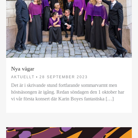
Nya vägar
AKTUELLT •
28 SEPTEMBER 2023
Det är i skrivande stund fortfarande sommarvarmt men
höstsäsongen är igång. Redan söndagen den 1 oktober har
vi vår första konsert där Karin Boyes fantastiska […]