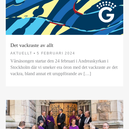
Det vackraste av allt
AKTUELLT •
5 FEBRUARI 2024
Vårsäsongen startar den 24 februari i Andreaskyrkan i
Stockholm där vi smeker era öron med det vackraste av det
vackra, bland annat ett uruppförande av […]