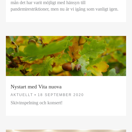
mån det har varit möjligt med hänsyn till
pandemirestriktioner, men nu är vi igång som vanligt igen.
Nystart med Vita nuova
AKTUELLT •
18 SEPTEMBER 2020
Skivinspelning och konsert!