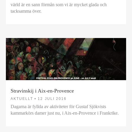
värld är en sann förmån som vi är mycket glada och
tacksamma över.
Stravinskij i Aix-en-Provence
AKTUELLT •
12 JULI 2016
Dagarna är fyllda av aktiviteter för Gustaf Sjökvists
kammarkörs damer just nu, i Aix-en-Provence i Frankrike.