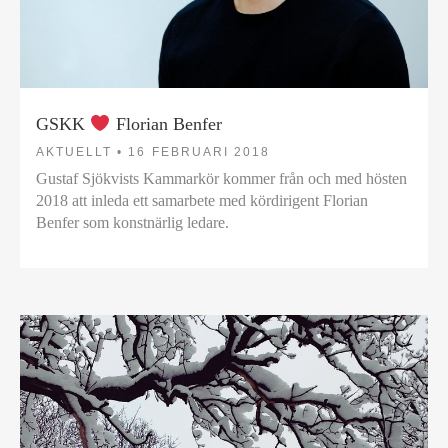
GSKK
Florian Benfer
AKTUELLT •
16 FEBRUARI 2018
Gustaf Sjökvists Kammarkör kommer från och med hösten
2018 att inleda ett samarbete med kördirigent Florian
Benfer som konstnärlig ledare.