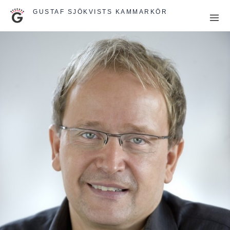
Hoppa
GUSTAF SJÖKVISTS KAMMARKÖR
till
innehåll