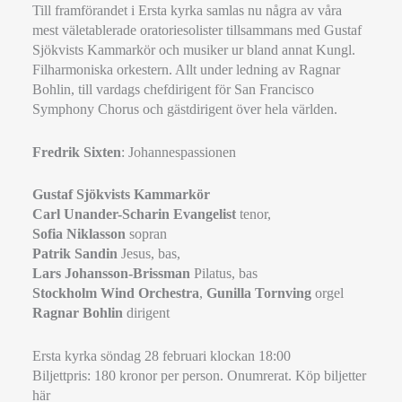
Till framförandet i Ersta kyrka samlas nu några av våra
mest väletablerade oratoriesolister tillsammans med Gustaf
Sjökvists Kammarkör och musiker ur bland annat Kungl.
Filharmoniska orkestern. Allt under ledning av Ragnar
Bohlin, till vardags chefdirigent för San Francisco
Symphony Chorus och gästdirigent över hela världen.
Fredrik Sixten
: Johannespassionen
Gustaf Sjökvists Kammarkör
Carl Unander-Scharin Evangelist
tenor,
Sofia Niklasson
sopran
Patrik Sandin
Jesus, bas,
Lars Johansson-Brissman
Pilatus, bas
Stockholm Wind Orchestra
,
Gunilla Tornving
orgel
Ragnar Bohlin
dirigent
Ersta kyrka söndag 28 februari klockan 18:00
Biljettpris: 180 kronor per person. Onumrerat. Köp biljetter
här