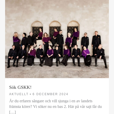
Sök GSKK!
AKTUELLT •
6 DECEMBER 2024
Är du erfaren sångare och vill sjunga i en av landets
främsta körer? Vi söker nu en bas 2. Här på vår sajt får du
[…]