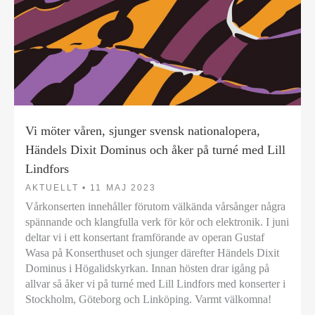
Vi möter våren, sjunger svensk nationalopera,
Händels Dixit Dominus och åker på turné med Lill
Lindfors
AKTUELLT •
11 MAJ 2023
Vårkonserten innehåller förutom välkända vårsånger några
spännande och klangfulla verk för kör och elektronik. I juni
deltar vi i ett konsertant framförande av operan Gustaf
Wasa på Konserthuset och sjunger därefter Händels Dixit
Dominus i Högalidskyrkan. Innan hösten drar igång på
allvar så åker vi på turné med Lill Lindfors med konserter i
Stockholm, Göteborg och Linköping. Varmt välkomna!