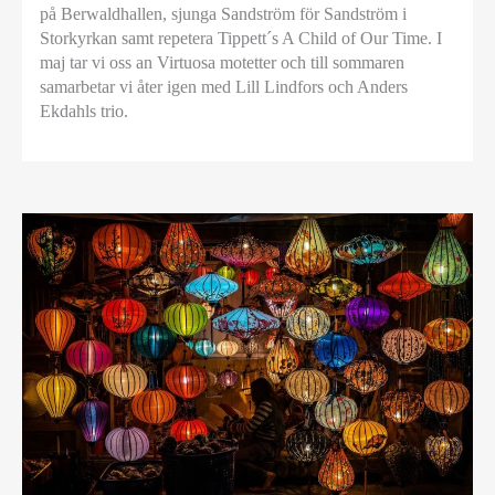
på Berwaldhallen, sjunga Sandström för Sandström i
Storkyrkan samt repetera Tippett´s A Child of Our Time. I
maj tar vi oss an Virtuosa motetter och till sommaren
samarbetar vi åter igen med Lill Lindfors och Anders
Ekdahls trio.