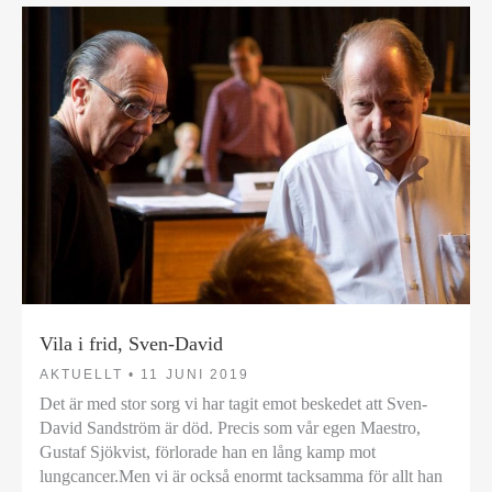
Vila i frid, Sven-David
AKTUELLT •
11 JUNI 2019
Det är med stor sorg vi har tagit emot beskedet att Sven-
David Sandström är död. Precis som vår egen Maestro,
Gustaf Sjökvist, förlorade han en lång kamp mot
lungcancer.Men vi är också enormt tacksamma för allt han