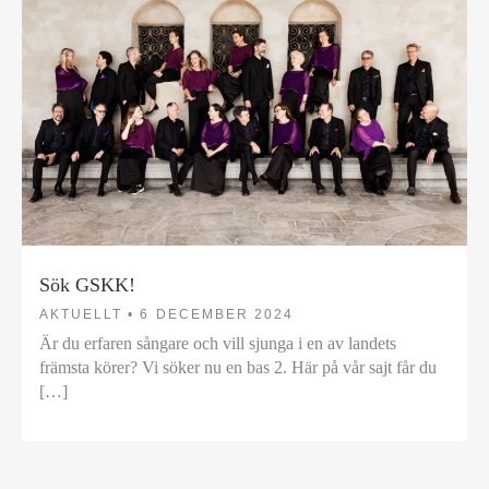
Sök GSKK!
AKTUELLT •
6 DECEMBER 2024
Är du erfaren sångare och vill sjunga i en av landets
främsta körer? Vi söker nu en bas 2. Här på vår sajt får du
[…]