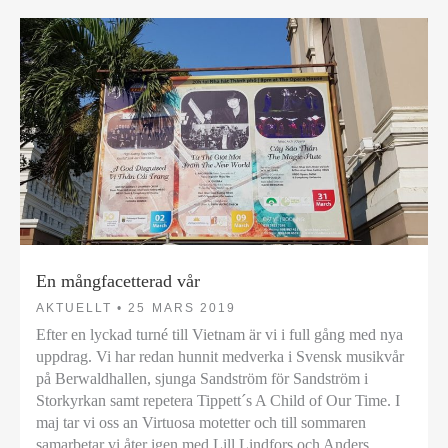
En mångfacetterad vår
AKTUELLT •
25 MARS 2019
Efter en lyckad turné till Vietnam är vi i full gång med nya
uppdrag. Vi har redan hunnit medverka i Svensk musikvår
på Berwaldhallen, sjunga Sandström för Sandström i
Storkyrkan samt repetera Tippett´s A Child of Our Time. I
maj tar vi oss an Virtuosa motetter och till sommaren
samarbetar vi åter igen med Lill Lindfors och Anders