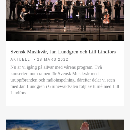
Svensk Musikvår, Jan Lundgren och Lill Lindfors
AKTUELLT •
28 MARS 2022
Nu är vi igång på allvar med vårens program. Två
konserter inom ramen för Svensk Musikvår med
uruppföranden och radioinspelning, därefter delar vi scen
med Jan Lundgren i Grünewaldsalen följt av turné med Lill
Lindfors.