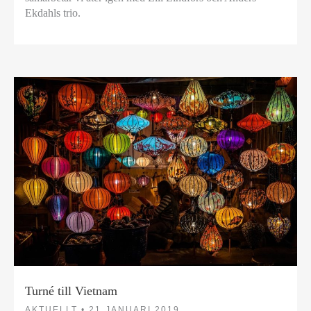
Ekdahls trio.
Turné till Vietnam
AKTUELLT •
21 JANUARI 2019