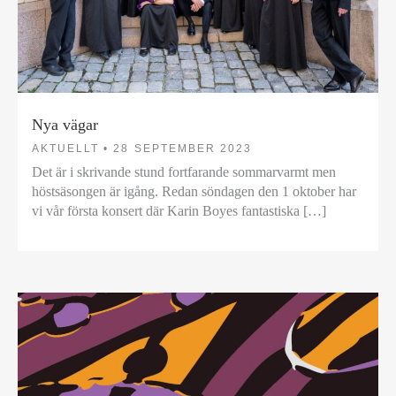
Nya vägar
AKTUELLT •
28 SEPTEMBER 2023
Det är i skrivande stund fortfarande sommarvarmt men
höstsäsongen är igång. Redan söndagen den 1 oktober har
vi vår första konsert där Karin Boyes fantastiska […]