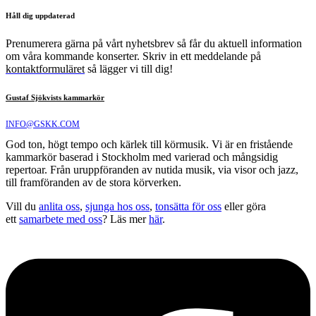
Håll dig uppdaterad
Prenumerera gärna på vårt nyhetsbrev så får du aktuell information
om våra kommande konserter. Skriv in ett meddelande på
kontaktformuläret
så lägger vi till dig!
Gustaf Sjökvists kammarkör
INFO@GSKK.COM
God ton, högt tempo och kärlek till körmusik. Vi är en fristående
kammarkör baserad i Stockholm med varierad och mångsidig
repertoar. Från uruppföranden av nutida musik, via visor och jazz,
till framföranden av de stora körverken.
Vill du
anlita oss
,
sjunga hos oss
,
tonsätta för oss
eller göra
ett
samarbete med oss
? Läs mer
här
.